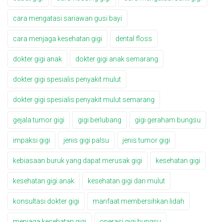
cara mengatasi sariawan gusi bayi
cara menjaga kesehatan gigi
dental floss
dokter gigi anak
dokter gigi anak semarang
dokter gigi spesialis penyakit mulut
dokter gigi spesialis penyakit mulut semarang
gejala tumor gigi
gigi berlubang
gigi geraham bungsu
impaksi gigi
jenis gigi palsu
jenis tumor gigi
kebiasaan buruk yang dapat merusak gigi
kesehatan gigi
kesehatan gigi anak
kesehatan gigi dan mulut
konsultasi dokter gigi
manfaat membersihkan lidah
menjaga kesehatan gigi
operasi gigi bungsu