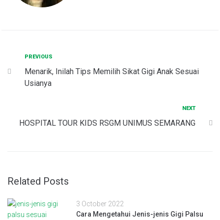
Post
Previous
PREVIOUS
Menarik, Inilah Tips Memilih Sikat Gigi Anak Sesuai
navigation
Usianya
Next
NEXT
HOSPITAL TOUR KIDS RSGM UNIMUS SEMARANG
Related Posts
3 October 2022
Cara Mengetahui Jenis-jenis Gigi Palsu