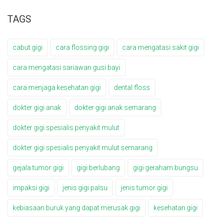
TAGS
cabut gigi
cara flossing gigi
cara mengatasi sakit gigi
cara mengatasi sariawan gusi bayi
cara menjaga kesehatan gigi
dental floss
dokter gigi anak
dokter gigi anak semarang
dokter gigi spesialis penyakit mulut
dokter gigi spesialis penyakit mulut semarang
gejala tumor gigi
gigi berlubang
gigi geraham bungsu
impaksi gigi
jenis gigi palsu
jenis tumor gigi
kebiasaan buruk yang dapat merusak gigi
kesehatan gigi