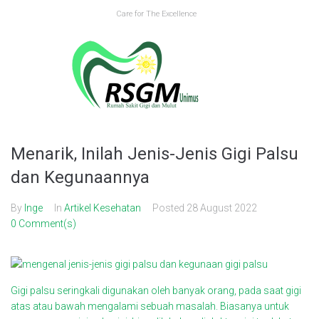
Skip
Care for The Excellence
to
content
Menarik, Inilah Jenis-Jenis Gigi Palsu
dan Kegunaannya
By
Inge
In
Artikel Kesehatan
Posted
28 August 2022
0 Comment(s)
Gigi palsu seringkali digunakan oleh banyak orang, pada saat gigi
atas atau bawah mengalami sebuah masalah. Biasanya untuk